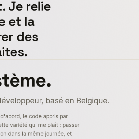
 Je relie
e et la
rer des
ites.
stème.
développeur, basé en Belgique.
 d'abord, le code appris par
cette variété qui me plaît : passer
ion dans la même journée, et