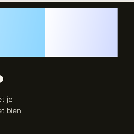
modules
.
et je
et bien