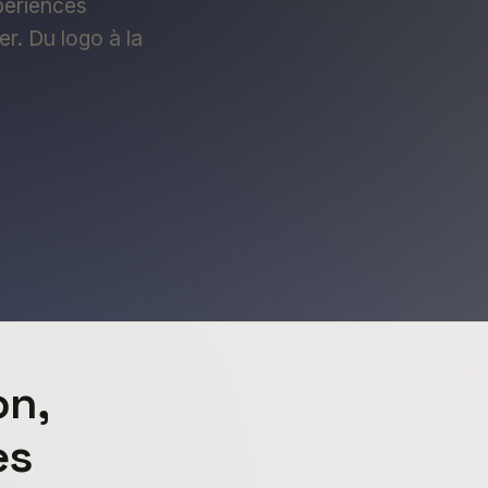
périences
er. Du logo à la
on,
es