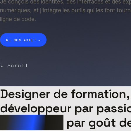
Je conçois des identités, des interfaces et des ex
numériques, et j'intègre les outils qui les font tourn
ligne de code.
ME CONTACTER →
↓ Scroll
Designer de formation,
développeur par passi
intégrateur
par goût d