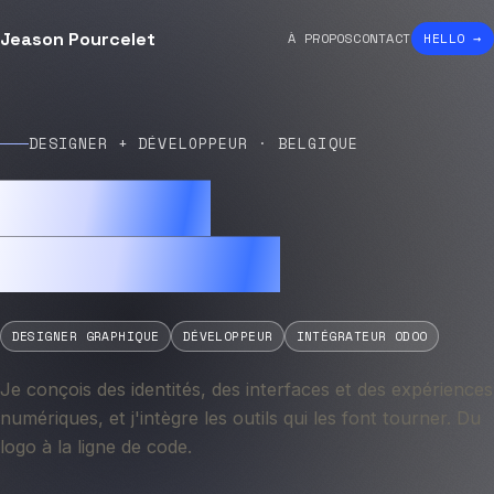
Jeason Pourcelet
À PROPOS
CONTACT
HELLO →
DESIGNER + DÉVELOPPEUR · BELGIQUE
Jeason
Pourcelet
DESIGNER GRAPHIQUE
DÉVELOPPEUR
INTÉGRATEUR ODOO
Je conçois des identités, des interfaces et des expériences
numériques, et j'intègre les outils qui les font tourner. Du
logo à la ligne de code.