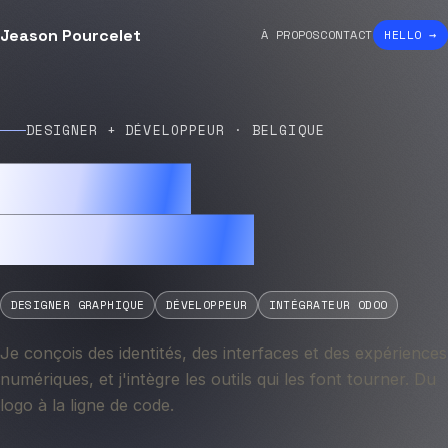
Jeason Pourcelet
À PROPOS
CONTACT
HELLO →
DESIGNER + DÉVELOPPEUR · BELGIQUE
Jeason
Pourcelet
DESIGNER GRAPHIQUE
DÉVELOPPEUR
INTÉGRATEUR ODOO
Je conçois des identités, des interfaces et des expériences
numériques, et j'intègre les outils qui les font tourner. Du
logo à la ligne de code.