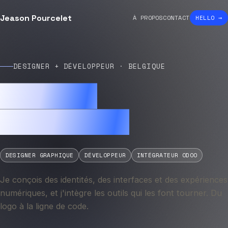
Jeason Pourcelet
À PROPOS
CONTACT
HELLO →
DESIGNER + DÉVELOPPEUR · BELGIQUE
Jeason
Pourcelet
DESIGNER GRAPHIQUE
DÉVELOPPEUR
INTÉGRATEUR ODOO
Je conçois des identités, des interfaces et des expériences
numériques, et j'intègre les outils qui les font tourner. Du
logo à la ligne de code.